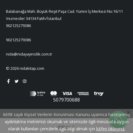
Balabanağa Mah. Büyük Reşit Paşa Cad. Yümni İş Merkezi No:16/11
Vezneciler 34134 Fatih/İstanbul
902125279386
902125279386
nida@nidayayincilik.com.tr
© 2026 nidakitap.com
5079700688
X
6698 sayılı Kişisel Verilerin Korunması Kanunu uyarınca hazırlanmış
aydınlatma metnimizi okumak ve sitemizde ilgili mevzuata uygun
olarak kullanılan çerezlerle ilgili bilgi almak için
lütfen tıklayınız.