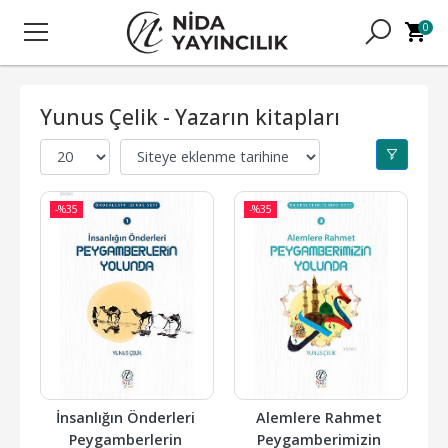
0
Yunus Çelik - Yazarın kitapları
-%
35
-%
35
İnsanlığın Önderleri 
Alemlere Rahmet 
Peygamberlerin 
Peygamberimizin 