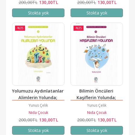
200
,00
TL
130
,00
TL
200
,00
TL
130
,00
TL
Stokta yok
Stokta yok
-%
35
-%
35
Yolumuzu Aydınlatanlar 
Bilimin Öncüleri 
Alimlerin Yolunda; 
Kaşiflerin Yolunda; 
Önderlerin İzinde Seti
Önderlerin İzinde Seti
Yunus Çelik
Yunus Çelik
Nida Çocuk
Nida Çocuk
200
,00
TL
130
,00
TL
200
,00
TL
130
,00
TL
Stokta yok
Stokta yok