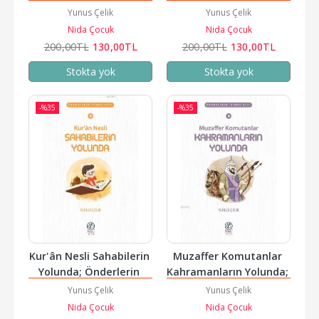
Yolunda; Önderlerin 
Yolunda; Önderlerin 
Yunus Çelik
Yunus Çelik
İzinde Seti
İzinde Seti
Nida Çocuk
Nida Çocuk
200
,00
TL
130
,00
TL
200
,00
TL
130
,00
TL
Stokta yok
Stokta yok
-%
35
-%
35
Kur'ân Nesli Sahabilerin 
Muzaffer Komutanlar 
Yolunda; Önderlerin 
Kahramanların Yolunda; 
İzinde Seti
Önderlerin İzinde Seti
Yunus Çelik
Yunus Çelik
Nida Çocuk
Nida Çocuk