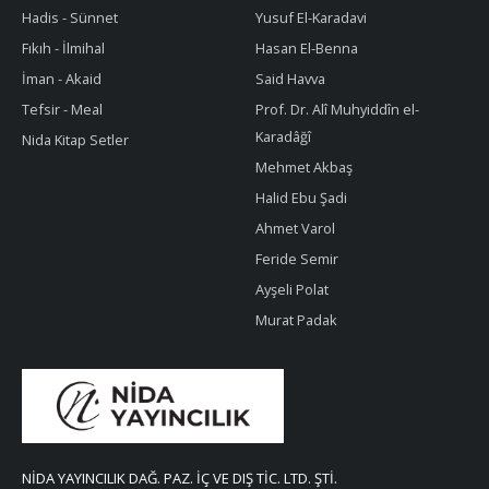
Hadis - Sünnet
Yusuf El-Karadavi
Fıkıh - İlmihal
Hasan El-Benna
İman - Akaid
Said Havva
Tefsir - Meal
Prof. Dr. Alî Muhyiddîn el-
Karadâğî
Nida Kitap Setler
Mehmet Akbaş
Halid Ebu Şadi
Ahmet Varol
Feride Semir
Ayşeli Polat
Murat Padak
NİDA YAYINCILIK DAĞ. PAZ. İÇ VE DIŞ TİC. LTD. ŞTİ.