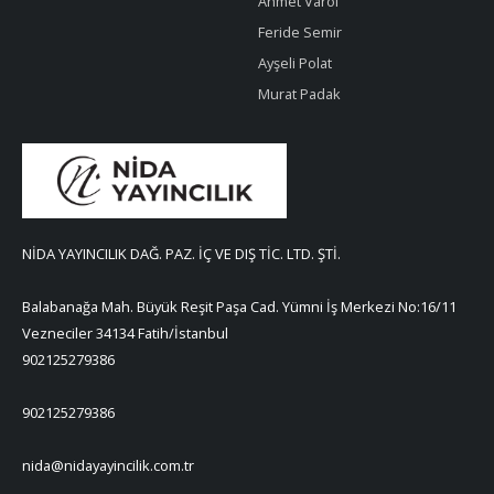
Ahmet Varol
Feride Semir
Ayşeli Polat
Murat Padak
NİDA YAYINCILIK DAĞ. PAZ. İÇ VE DIŞ TİC. LTD. ŞTİ.
Balabanağa Mah. Büyük Reşit Paşa Cad. Yümni İş Merkezi No:16/11
Vezneciler 34134 Fatih/İstanbul
902125279386
902125279386
nida@nidayayincilik.com.tr