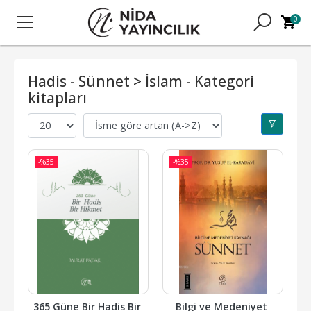
0
Hadis - Sünnet > İslam - Kategori
kitapları
-%
35
-%
35
365 Güne Bir Hadis Bir 
Bilgi ve Medeniyet 