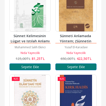
Sünnet Kelimesinin 
Sünneti Anlamada 
Lügat ve Istılah Anlamı
Yöntem; (Sünnetin 
Teşrii Değeri)
Muhammed Salih Ekinci
Yusuf El-Karadavi
Nida Yayıncılık
Nida Yayıncılık
125
,00
TL
81
,25
TL
650
,00
TL
422
,50
TL
Sepete Ekle
Sepete Ekle
-%
35
-%
35