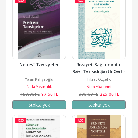
-%
35
-%
25
Nebevî Tavsiyeler
Rivayet Bağlamında 
Râvi Tenkidi Şartlı Cerh-
Ta’dîl
Yasin Kahyaoğlu
Fikret Özçelik
Nida Yayıncılık
Nida Akademi
150
,00
TL
97
,50
TL
300
,00
TL
225
,00
TL
Stokta yok
Stokta yok
-%
35
-%
35