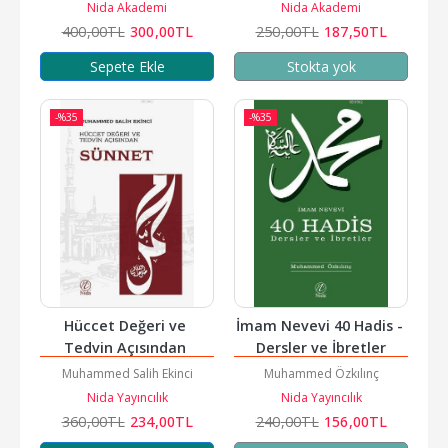
Nida Akademi
Nida Akademi
400
,00
TL
300
,00
TL
250
,00
TL
187
,50
TL
Sepete Ekle
Stokta yok
-%
35
-%
35
Hüccet Değeri ve 
İmam Nevevi 40 Hadis - 
Tedvin Açısından 
Dersler ve İbretler
Sünnet
Muhammed Salih Ekinci
Muhammed Özkılınç
Nida Yayıncılık
Nida Yayıncılık
360
,00
TL
234
,00
TL
240
,00
TL
156
,00
TL