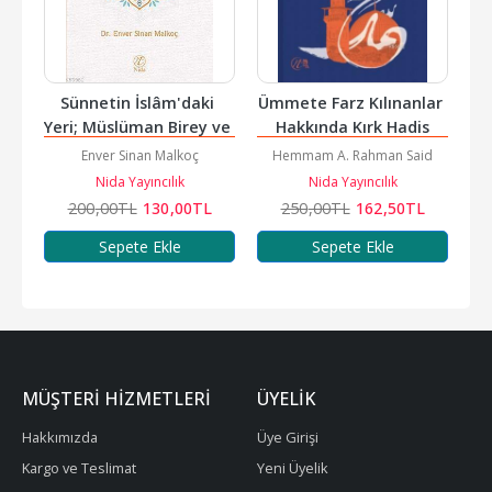
Sünnetin İslâm'daki 
Ümmete Farz Kılınanlar 
Yeri; Müslüman Birey ve 
Hakkında Kırk Hadis
Toplum İçin Önemi
Enver Sinan Malkoç
Hemmam A. Rahman Said
Nida Yayıncılık
Nida Yayıncılık
200
,00
TL
130
,00
TL
250
,00
TL
162
,50
TL
Sepete Ekle
Sepete Ekle
MÜŞTERI HIZMETLERI
ÜYELIK
Hakkımızda
Üye Girişi
Kargo ve Teslimat
Yeni Üyelik