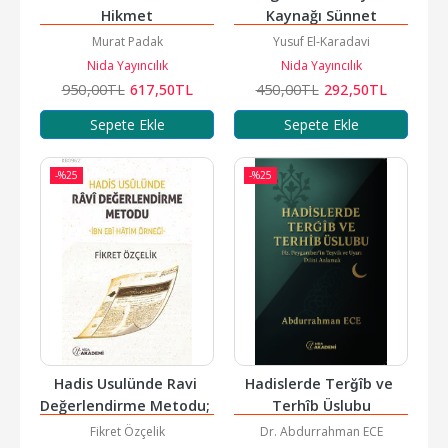
Hikmet
Kaynağı Sünnet
Murat Padak
Yusuf El-Karadavi
Nida Yayıncılık
Nida Yayıncılık
950
,00
TL
617
,50
TL
450
,00
TL
292
,50
TL
Sepete Ekle
Sepete Ekle
-%
25
-%
25
Hadis Usulünde Ravi 
Hadislerde Terğîb ve 
Değerlendirme Metodu; 
Terhîb Üslubu
İbn Ebi Hatim Örneği
Fikret Özçelik
Dr. Abdurrahman ECE