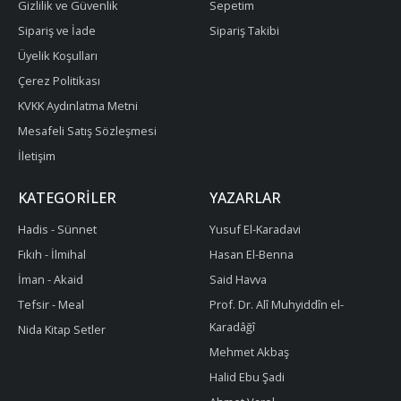
Gizlilik ve Güvenlik
Sepetim
Sipariş ve İade
Sipariş Takibi
Üyelik Koşulları
Çerez Politikası
KVKK Aydınlatma Metni
Mesafeli Satış Sözleşmesi
İletişim
KATEGORILER
YAZARLAR
Hadis - Sünnet
Yusuf El-Karadavi
Fıkıh - İlmihal
Hasan El-Benna
İman - Akaid
Said Havva
Tefsir - Meal
Prof. Dr. Alî Muhyiddîn el-
Karadâğî
Nida Kitap Setler
Mehmet Akbaş
Halid Ebu Şadi