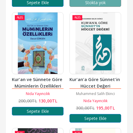
Sepete Ekle
Stokta yok
-%
35
-%
35
Kur'an ve Sünnete Göre 
Kur'an'a Göre Sünnet'in 
Müminlerin Özellikleri
Hüccet Değeri
Nida Yayıncılık
Muhammed Salih Ekinci
200
,00
TL
130
,00
TL
Nida Yayıncılık
300
,00
TL
195
,00
TL
Sepete Ekle
Sepete Ekle