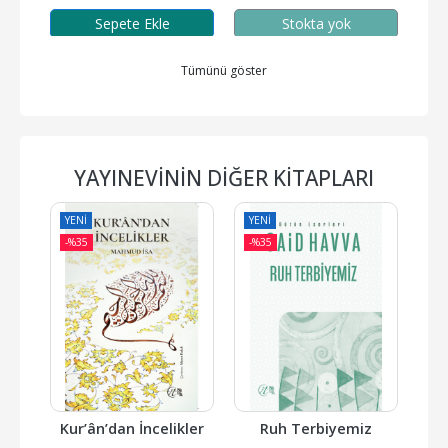
Sepete Ekle
Stokta yok
Tümünü göster
YAYINEVININ DIĞER KITAPLARI
YENI
YENI
YE
-%
35
-%
35
-%
Kur’ân’dan İncelikler
Ruh Terbiyemiz
Bi