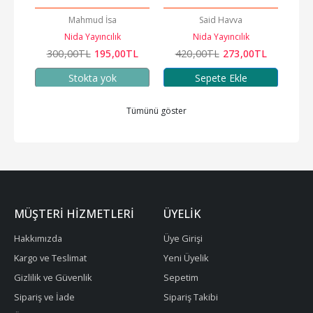
akkar
Mahmud İsa
Said Havva
Nida Yayıncılık
Nida Yayıncılık
TL
300
,00
TL
195
,00
TL
420
,00
TL
273
,00
TL
3
Stokta yok
Sepete Ekle
Tümünü göster
MÜŞTERI HIZMETLERI
ÜYELIK
Hakkımızda
Üye Girişi
Kargo ve Teslimat
Yeni Üyelik
Gizlilik ve Güvenlik
Sepetim
Sipariş ve İade
Sipariş Takibi