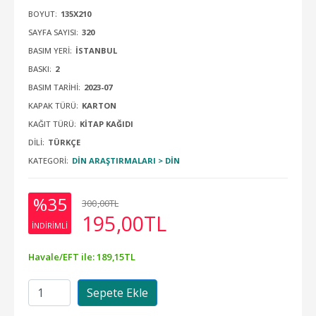
BOYUT:
135X210
SAYFA SAYISI:
320
BASIM YERI:
İSTANBUL
BASKI:
2
BASIM TARIHI:
2023-07
KAPAK TÜRÜ:
KARTON
KAĞIT TÜRÜ:
KITAP KAĞIDI
DILI:
TÜRKÇE
KATEGORI:
DIN ARAŞTIRMALARI > DIN
%35
300
,00
TL
195
,00
TL
INDIRIMLI
Havale/EFT ile:
189
,15
TL
Sepete Ekle