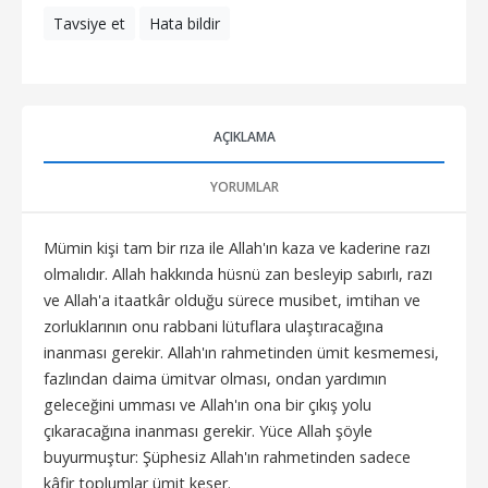
Tavsiye et
Hata bildir
AÇIKLAMA
YORUMLAR
Mümin kişi tam bir rıza ile Allah'ın kaza ve kaderine razı
olmalıdır. Allah hakkında hüsnü zan besleyip sabırlı, razı
ve Allah'a itaatkâr olduğu sürece musibet, imtihan ve
zorluklarının onu rabbani lütuflara ulaştıracağına
inanması gerekir. Allah'ın rahmetinden ümit kesmemesi,
fazlından daima ümitvar olması, ondan yardımın
geleceğini umması ve Allah'ın ona bir çıkış yolu
çıkaracağına inanması gerekir. Yüce Allah şöyle
buyurmuştur: Şüphesiz Allah'ın rahmetinden sadece
kâfir toplumlar ümit keser.