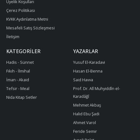
Üyelik Koşulları
Çerez Politikası
KVKK Aydınlatma Metni
Mesafeli Satış Sözleşmesi
İletişim
KATEGORILER
YAZARLAR
Hadis - Sünnet
Yusuf El-Karadavi
Fıkıh - İlmihal
Hasan El-Benna
İman - Akaid
Said Havva
Tefsir - Meal
Prof. Dr. Alî Muhyiddîn el-
Karadâğî
Nida Kitap Setler
Mehmet Akbaş
Halid Ebu Şadi
Ahmet Varol
Feride Semir
Ayşeli Polat