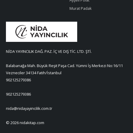
Murat Padak
NİDA YAYINCILIK DAĞ. PAZ. İÇ VE DIŞ TİC. LTD. ŞTİ.
Balabanağa Mah. Büyük Reşit Paşa Cad. Yümni İş Merkezi No:16/11
Vezneciler 34134 Fatih/İstanbul
902125279386
902125279386
nida@nidayayincilik.com.tr
© 2026 nidakitap.com