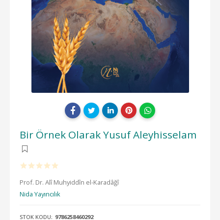
Bir Örnek Olarak Yusuf Aleyhisselam
Prof. Dr. Alî Muhyiddîn el-Karadâğî
Nida Yayıncılık
STOK KODU:
9786258460292