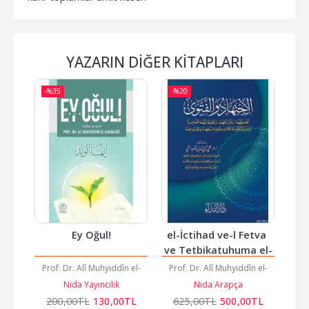
YAZARIN DIĞER KITAPLARI
-%
35
-%
20
-%
e 
Ey Oğul!
el-İctihad ve-l Fetva 
İca
ve Tetbikatuhuma el-
Muasıra
 el-
Prof. Dr. Alî Muhyiddîn el-
Prof. Dr. Alî Muhyiddîn el-
Pro
Nida Yayıncılık
Karadâğî
Nida Arapça
Karadâğî
TL
200
,00
TL
130
,00
TL
625
,00
TL
500
,00
TL
7