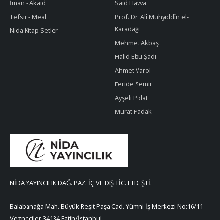
İman - Akaid
Said Havva
Tefsir - Meal
Prof. Dr. Alî Muhyiddîn el-
Karadâğî
Nida Kitap Setler
Mehmet Akbaş
Halid Ebu Şadi
Ahmet Varol
Feride Semir
Ayşeli Polat
Murat Padak
NİDA YAYINCILIK DAĞ. PAZ. İÇ VE DIŞ TİC. LTD. ŞTİ.
Balabanağa Mah. Büyük Reşit Paşa Cad. Yümni İş Merkezi No:16/11
Vezneciler 34134 Fatih/İstanbul