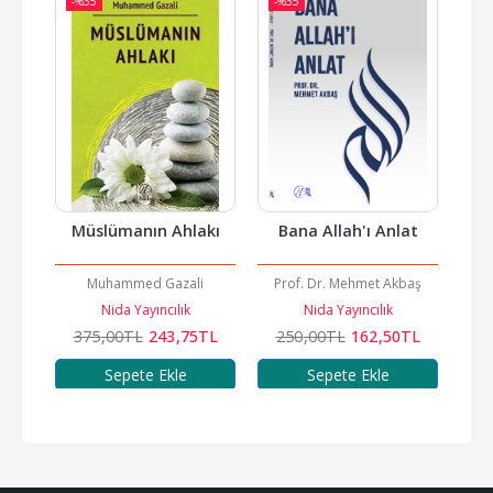
-%
35
-%
35
Müslümanın Ahlakı
Bana Allah'ı Anlat
Muhammed Gazali
Prof. Dr. Mehmet Akbaş
Nida Yayıncılık
Nida Yayıncılık
375
,00
TL
243
,75
TL
250
,00
TL
162
,50
TL
Sepete Ekle
Sepete Ekle