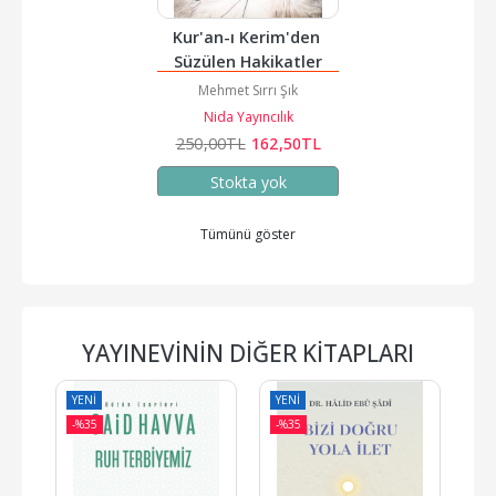
Kur'an-ı Kerim'den 
Süzülen Hakikatler
Mehmet Sırrı Şık
Nida Yayıncılık
250
,00
TL
162
,50
TL
Stokta yok
Tümünü göster
YAYINEVININ DIĞER KITAPLARI
YENI
YENI
YE
-%
35
-%
35
-%