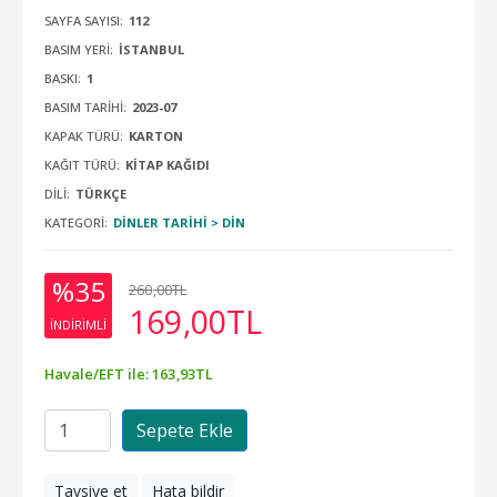
SAYFA SAYISI:
112
BASIM YERI:
İSTANBUL
BASKI:
1
BASIM TARIHI:
2023-07
KAPAK TÜRÜ:
KARTON
KAĞIT TÜRÜ:
KITAP KAĞIDI
DILI:
TÜRKÇE
KATEGORI:
DINLER TARIHI > DIN
%35
260
,00
TL
169
,00
TL
INDIRIMLI
Havale/EFT ile:
163
,93
TL
Sepete Ekle
Tavsiye et
Hata bildir