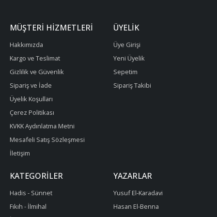
MÜŞTERI HIZMETLERI
ÜYELIK
Hakkımızda
Üye Girişi
Kargo ve Teslimat
Yeni Üyelik
Gizlilik ve Güvenlik
Sepetim
Sipariş ve İade
Sipariş Takibi
Üyelik Koşulları
Çerez Politikası
KVKK Aydınlatma Metni
Mesafeli Satış Sözleşmesi
İletişim
KATEGORILER
YAZARLAR
Hadis - Sünnet
Yusuf El-Karadavi
Fıkıh - İlmihal
Hasan El-Benna