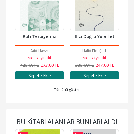
ler
Ruh Terbiyemiz
Bizi Doğru Yola İlet
Said Havva
Halid Ebu Şadi
Nida Yayıncılık
Nida Yayıncılık
TL
420
,00
TL
273
,00
TL
380
,00
TL
247
,00
TL
2
Sepete Ekle
Sepete Ekle
Tümünü göster
BU KITABI ALANLAR BUNLARI ALDI