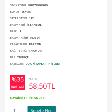
STOK KODU:
9789759508029
BOYUT:
85X115
SAYFA SAYISI:
112
BASIM YERI:
İSTANBUL
BASKI:
1
BASIM TARIHI:
1970-01
KAPAK TÜRÜ:
KARTON
KAĞIT TÜRÜ:
1.HAMUR
DILI:
TÜRKÇE
KATEGORI:
DUA KITAPLARI > İSLAM
%35
90
,00
TL
58
,50
TL
INDIRIMLI
Havale/EFT ile:
56
,75
TL
Sepete Ekle