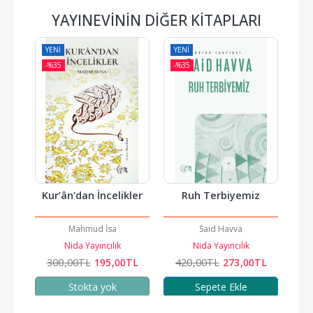
YAYINEVININ DIĞER KITAPLARI
YENI
YENI
YE
-%
35
-%
35
-%
Kur’ân’dan İncelikler
Ruh Terbiyemiz
Bi
akkar
Mahmud İsa
Said Havva
Nida Yayıncılık
Nida Yayıncılık
TL
300
,00
TL
195
,00
TL
420
,00
TL
273
,00
TL
3
Stokta yok
Sepete Ekle