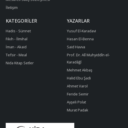
İletişim
KATEGORILER
YAZARLAR
Hadis - Sünnet
Yusuf El-Karadavi
Fıkıh - İlmihal
Hasan El-Benna
İman - Akaid
Said Havva
Tefsir - Meal
Prof. Dr. Alî Muhyiddîn el-
Karadâğî
Nida Kitap Setler
Mehmet Akbaş
Halid Ebu Şadi
Ahmet Varol
Feride Semir
Ayşeli Polat
Murat Padak