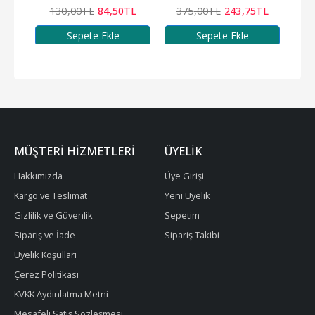
130
,00
TL
84
,50
TL
375
,00
TL
243
,75
TL
Sepete Ekle
Sepete Ekle
MÜŞTERI HIZMETLERI
ÜYELIK
Hakkımızda
Üye Girişi
Kargo ve Teslimat
Yeni Üyelik
Gizlilik ve Güvenlik
Sepetim
Sipariş ve İade
Sipariş Takibi
Üyelik Koşulları
Çerez Politikası
KVKK Aydınlatma Metni
Mesafeli Satış Sözleşmesi