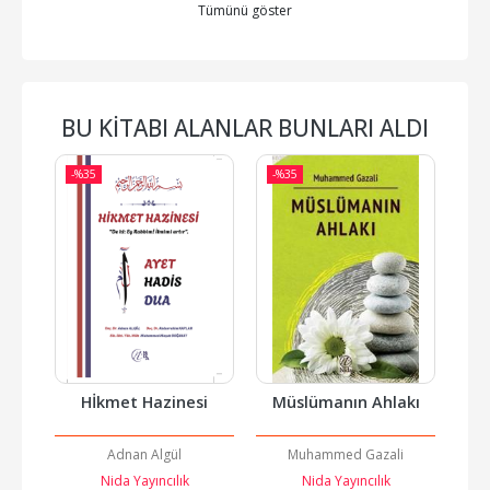
Tümünü göster
BU KITABI ALANLAR BUNLARI ALDI
-%
35
-%
35
Hİkmet Hazinesi
Müslümanın Ahlakı
Adnan Algül
Muhammed Gazali
Nida Yayıncılık
Nida Yayıncılık