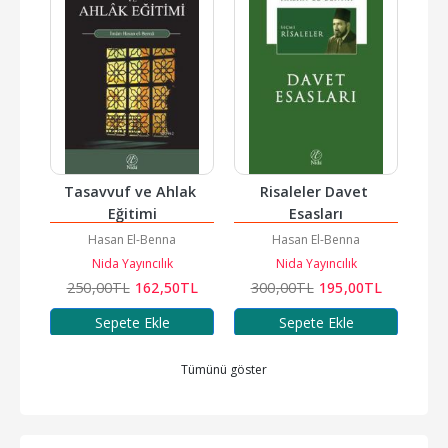
amua)
Tasavvuf ve Ahlak 
Risaleler Davet 
Pey
Eğitimi
Esasları
Hasan El-Benna
Hasan El-Benna
Nida Yayıncılık
Nida Yayıncılık
TL
250
,00
TL
162
,50
TL
300
,00
TL
195
,00
TL
1.
Sepete Ekle
Sepete Ekle
Tümünü göster