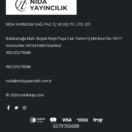
NİDA YAYINCILIK DAĞ. PAZ. İÇ VE DIŞ TİC. LTD. ŞTİ.
Balabanağa Mah. Büyük Reşit Paşa Cad. Yümni İş Merkezi No:16/11
Vezneciler 34134 Fatih/İstanbul
902125279386
902125279386
nida@nidayayincilik.com.tr
© 2026 nidakitap.com
5079700688