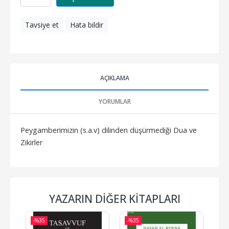
Tavsiye et
Hata bildir
AÇIKLAMA
YORUMLAR
Peygamberimizin (s.a.v) dilinden düşürmediği Dua ve
Zikirler
YAZARIN DIĞER KITAPLARI
-%
35
-%
35
-%