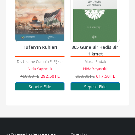
kı
Tufan'ın Ruhları
365 Güne Bir Hadis Bir 
G
Hikmet
Ad
i
Dr. Usame Cuma'a El-EŞkar
Murat Padak
Nida Yayıncılık
Nida Yayıncılık
TL
450
,00
TL
292
,50
TL
950
,00
TL
617
,50
TL
2
Sepete Ekle
Sepete Ekle