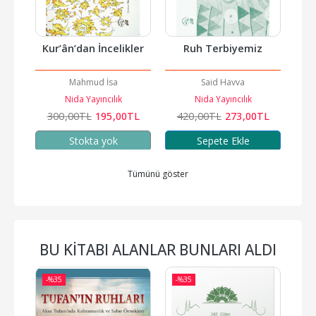
Kur’ân’dan İncelikler
Ruh Terbiyemiz
Bi
akkar
Mahmud İsa
Said Havva
Nida Yayıncılık
Nida Yayıncılık
TL
300
,00
TL
195
,00
TL
420
,00
TL
273
,00
TL
3
Stokta yok
Sepete Ekle
Tümünü göster
BU KITABI ALANLAR BUNLARI ALDI
-%
35
-%
35
-%