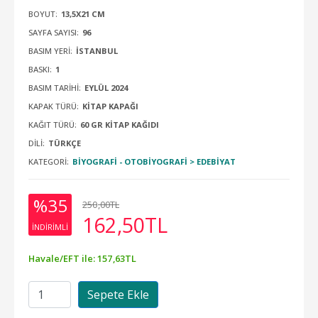
BOYUT:
13,5X21 CM
SAYFA SAYISI:
96
BASIM YERI:
İSTANBUL
BASKI:
1
BASIM TARIHI:
EYLÜL 2024
KAPAK TÜRÜ:
KİTAP KAPAĞI
KAĞIT TÜRÜ:
60 GR KITAP KAĞIDI
DILI:
TÜRKÇE
KATEGORI:
BIYOGRAFI - OTOBIYOGRAFI > EDEBIYAT
%35
250
,00
TL
162
,50
TL
INDIRIMLI
Havale/EFT ile:
157
,63
TL
Sepete Ekle