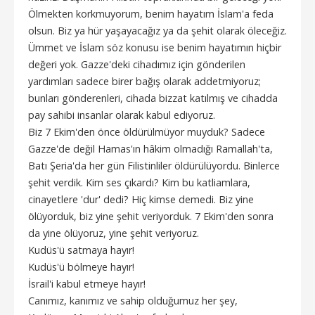
Ölmekten korkmuyorum, benim hayatım İslam'a feda
olsun. Biz ya hür yaşayacağız ya da şehit olarak öleceğiz.
Ümmet ve İslam söz konusu ise benim hayatımın hiçbir
değeri yok. Gazze'deki cihadımız için gönderilen
yardımları sadece birer bağış olarak addetmiyoruz;
bunları gönderenleri, cihada bizzat katılmış ve cihadda
pay sahibi insanlar olarak kabul ediyoruz.
Biz 7 Ekim'den önce öldürülmüyor muyduk? Sadece
Gazze'de değil Hamas'ın hâkim olmadığı Ramallah'ta,
Batı Şeria'da her gün Filistinliler öldürülüyordu. Binlerce
şehit verdik. Kim ses çıkardı? Kim bu katliamlara,
cinayetlere 'dur' dedi? Hiç kimse demedi. Biz yine
ölüyorduk, biz yine şehit veriyorduk. 7 Ekim'den sonra
da yine ölüyoruz, yine şehit veriyoruz.
Kudüs'ü satmaya hayır!
Kudüs'ü bölmeye hayır!
İsrail'i kabul etmeye hayır!
Canımız, kanımız ve sahip olduğumuz her şey,